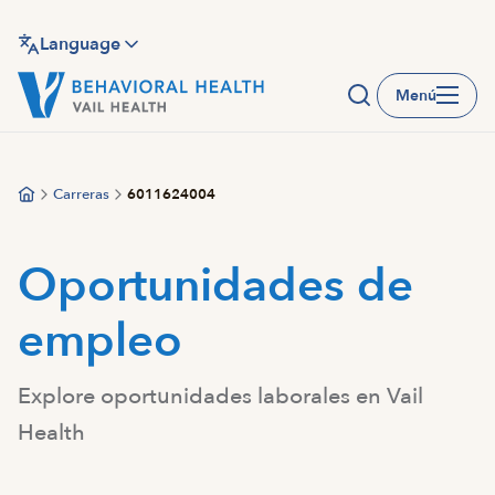
Saltar
al
Language
contenido
Menú
principal
Carreras
6011624004
Oportunidades de
empleo
Explore oportunidades laborales en Vail
Health