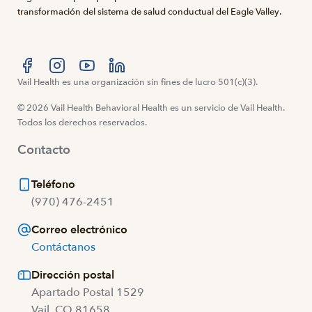
transformación del sistema de salud conductual del Eagle Valley.
Visítanos en Facebook
Vail Health es una organización sin fines de lucro 501(c)(3).
Visítanos en Instagram
Visítanos en YouTube
Visítanos en LinkedIn
© 2026 Vail Health Behavioral Health es un servicio de Vail Health.
Todos los derechos reservados.
Contacto
Teléfono
(970) 476-2451
Correo electrónico
Contáctanos
Dirección postal
Apartado Postal 1529
Vail, CO 81658