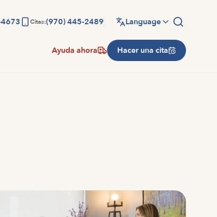
-4673
(970) 445-2489
Language
Citas:
Ayuda ahora
Hacer una cita