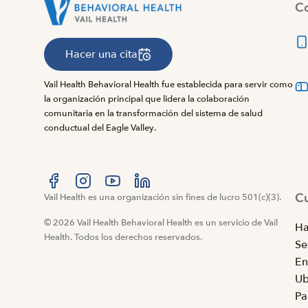
Co
Hacer una cita
Vail Health Behavioral Health fue establecida para servir como
la organización principal que lidera la colaboración
comunitaria en la transformación del sistema de salud
conductual del Eagle Valley.
C
Visítanos en Facebook
Vail Health es una organización sin fines de lucro 501(c)(3).
Visítanos en Instagram
Visítanos en YouTube
Visítanos en LinkedIn
© 2026 Vail Health Behavioral Health es un servicio de Vail
Ha
Health. Todos los derechos reservados.
Se
En
Ub
Pa