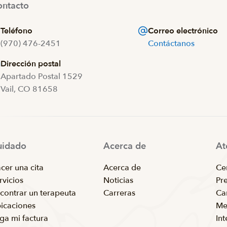
ntacto
Teléfono
Correo electrónico
(970) 476-2451
Contáctanos
Dirección postal
Apartado Postal 1529
Vail, CO 81658
uidado
Acerca de
At
cer una cita
Acerca de
Ce
rvicios
Noticias
Pr
contrar un terapeuta
Carreras
Ca
icaciones
Me
ga mi factura
In