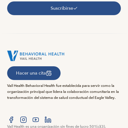
Suscribirse
Hacer una cita
Vail Health Behavioral Health fue establecida para servir como la
organización principal que lidera la colaboración comunitaria en la
transformación del sistema de salud conductual del Eagle Valley.
Visítanos en Facebook
Vail Health es una organización sin fines de lucro 501(c)(3).
Visítanos en Instagram
Visítanos en YouTube
Visítanos en LinkedIn