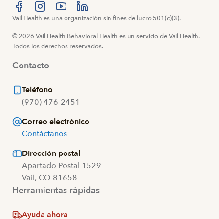
Visítanos en Facebook
Vail Health es una organización sin fines de lucro 501(c)(3).
Visítanos en Instagram
Visítanos en YouTube
Visítanos en LinkedIn
© 2026 Vail Health Behavioral Health es un servicio de Vail Health.
Todos los derechos reservados.
Contacto
Teléfono
(970) 476-2451
Correo electrónico
Contáctanos
Dirección postal
Apartado Postal 1529
Vail, CO 81658
Herramientas rápidas
Ayuda ahora