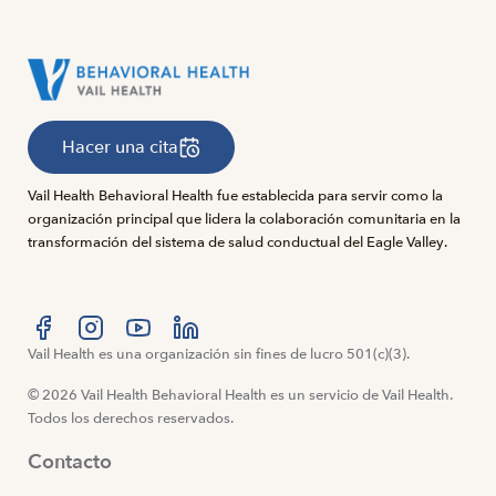
Hacer una cita
Vail Health Behavioral Health fue establecida para servir como la
organización principal que lidera la colaboración comunitaria en la
transformación del sistema de salud conductual del Eagle Valley.
Visítanos en Facebook
Vail Health es una organización sin fines de lucro 501(c)(3).
Visítanos en Instagram
Visítanos en YouTube
Visítanos en LinkedIn
© 2026 Vail Health Behavioral Health es un servicio de Vail Health.
Todos los derechos reservados.
Contacto