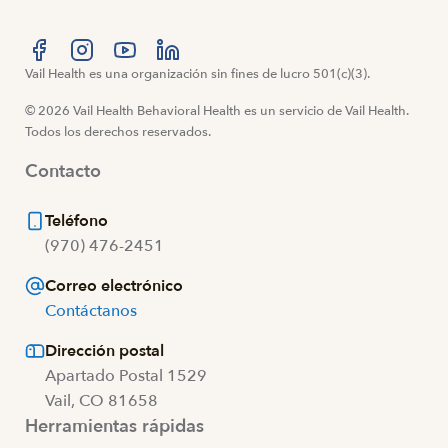
Visítanos en Facebook
Vail Health es una organización sin fines de lucro 501(c)(3).
Visítanos en Instagram
Visítanos en YouTube
Visítanos en LinkedIn
© 2026 Vail Health Behavioral Health es un servicio de Vail Health.
Todos los derechos reservados.
Contacto
Teléfono
(970) 476-2451
Correo electrónico
Contáctanos
Dirección postal
Apartado Postal 1529
Vail, CO 81658
Herramientas rápidas