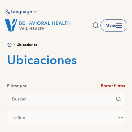
Saltar
al
Language
contenido
Menú
principal
Ubicaciones
Ubicaciones
Filtrar por
Borrar filtros
Buscar ubicaciones
Filtrar por ciudad