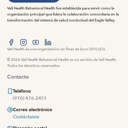
Vail Health Behavioral Health fue establecida para servir como la
organización principal que lidera la colaboración comunitaria en la
transformación del sistema de salud conductual del Eagle Valley.
Visítanos en Facebook
Vail Health es una organización sin fines de lucro 501(c)(3).
Visítanos en Instagram
Visítanos en YouTube
Visítanos en LinkedIn
© 2026 Vail Health Behavioral Health es un servicio de Vail Health.
Todos los derechos reservados.
Contacto
Teléfono
(970) 476-2451
Correo electrónico
Contáctanos