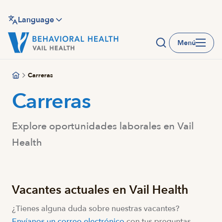
Saltar
al
Language
contenido
Menú
principal
Carreras
Carreras
Explore oportunidades laborales en Vail
Health
Vacantes actuales en Vail Health
¿Tienes alguna duda sobre nuestras vacantes?
Envíanos un correo electrónico
con tus preguntas.