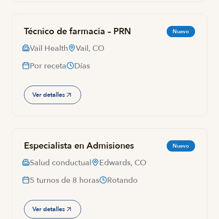
Técnico de farmacia – PRN
Nuevo
Vail Health
Vail, CO
Por receta
Días
Ver detalles
Especialista en Admisiones
Nuevo
Salud conductual
Edwards, CO
5 turnos de 8 horas
Rotando
Ver detalles