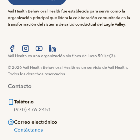
Vail Health Behavioral Health fue establecida para servir como la
organización principal que lidera la colaboración comunitaria en la
transformación del sistema de salud conductual del Eagle Valley.
Visítanos en Facebook
Vail Health es una organización sin fines de lucro 501(c)(3).
Visítanos en Instagram
Visítanos en YouTube
Visítanos en LinkedIn
© 2026 Vail Health Behavioral Health es un servicio de Vail Health.
Todos los derechos reservados.
Contacto
Teléfono
(970) 476-2451
Correo electrónico
Contáctanos