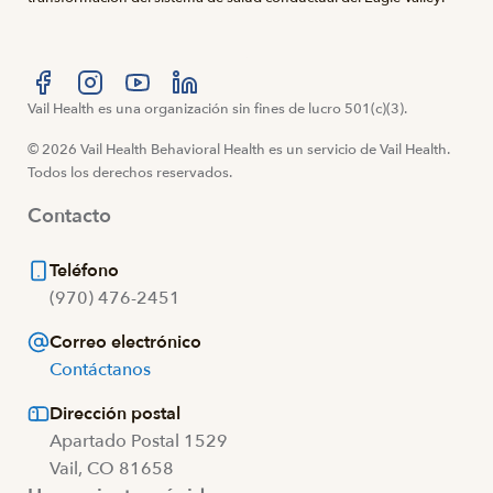
Visítanos en Facebook
Vail Health es una organización sin fines de lucro 501(c)(3).
Visítanos en Instagram
Visítanos en YouTube
Visítanos en LinkedIn
© 2026 Vail Health Behavioral Health es un servicio de Vail Health.
Todos los derechos reservados.
Contacto
Teléfono
(970) 476-2451
Correo electrónico
Contáctanos
Dirección postal
Apartado Postal 1529
Vail, CO 81658