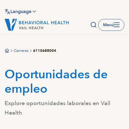
Saltar
al
Language
contenido
Menú
principal
Carreras
6110688004
Oportunidades de
empleo
Explore oportunidades laborales en Vail
Health