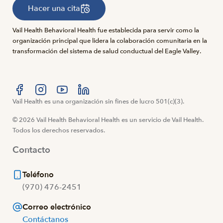
Hacer una cita
Vail Health Behavioral Health fue establecida para servir como la
organización principal que lidera la colaboración comunitaria en la
transformación del sistema de salud conductual del Eagle Valley.
Visítanos en Facebook
Vail Health es una organización sin fines de lucro 501(c)(3).
Visítanos en Instagram
Visítanos en YouTube
Visítanos en LinkedIn
© 2026 Vail Health Behavioral Health es un servicio de Vail Health.
Todos los derechos reservados.
Contacto
Teléfono
(970) 476-2451
Correo electrónico
Contáctanos