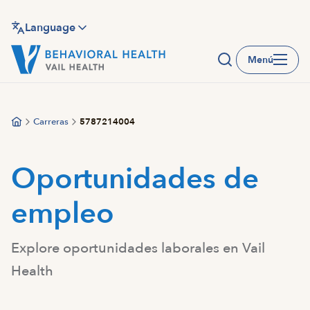
Saltar
al
Language
contenido
Menú
principal
Carreras
5787214004
Oportunidades de
empleo
Explore oportunidades laborales en Vail
Health