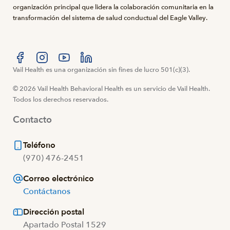
organización principal que lidera la colaboración comunitaria en la
transformación del sistema de salud conductual del Eagle Valley.
Visítanos en Facebook
Vail Health es una organización sin fines de lucro 501(c)(3).
Visítanos en Instagram
Visítanos en YouTube
Visítanos en LinkedIn
© 2026 Vail Health Behavioral Health es un servicio de Vail Health.
Todos los derechos reservados.
Contacto
Teléfono
(970) 476-2451
Correo electrónico
Contáctanos
Dirección postal
Apartado Postal 1529