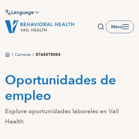
Saltar
al
Language
contenido
Menú
principal
Carreras
5763375004
Oportunidades de
empleo
Explore oportunidades laborales en Vail
Health