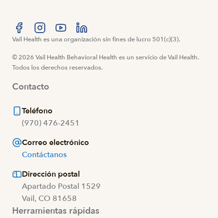
Visítanos en Facebook
Vail Health es una organización sin fines de lucro 501(c)(3).
Visítanos en Instagram
Visítanos en YouTube
Visítanos en LinkedIn
© 2026 Vail Health Behavioral Health es un servicio de Vail Health.
Todos los derechos reservados.
Contacto
Teléfono
(970) 476-2451
Correo electrónico
Contáctanos
Dirección postal
Apartado Postal 1529
Vail, CO 81658
Herramientas rápidas