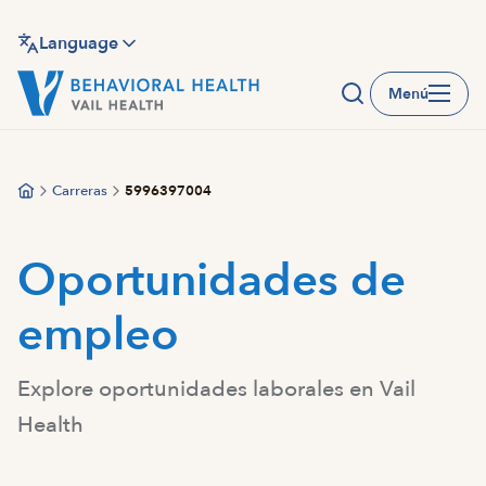
Saltar
al
Language
contenido
Menú
principal
Carreras
5996397004
Oportunidades de
empleo
Explore oportunidades laborales en Vail
Health