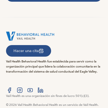
Hacer una cita
Vail Health Behavioral Health fue establecida para servir como la
organización principal que lidera la colaboración comunitaria en la
transformación del sistema de salud conductual del Eagle Valley.
Visítanos en Facebook
Vail Health es una organización sin fines de lucro 501(c)(3).
Visítanos en Instagram
Visítanos en YouTube
Visítanos en LinkedIn
© 2026 Vail Health Behavioral Health es un servicio de Vail Health.