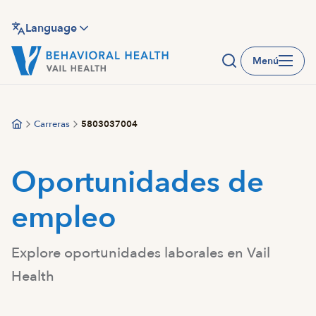
Saltar
al
Language
contenido
Menú
principal
Carreras
5803037004
Oportunidades de
empleo
Explore oportunidades laborales en Vail
Health