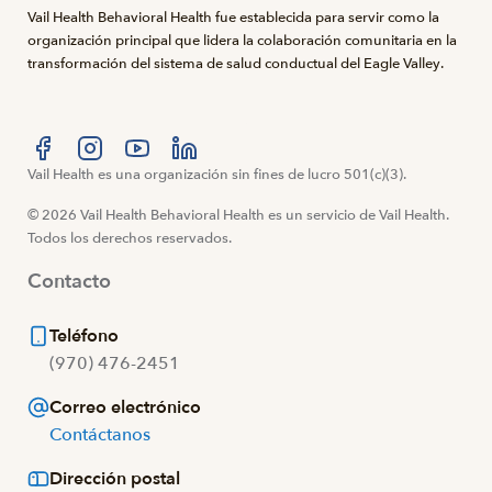
Vail Health Behavioral Health fue establecida para servir como la
organización principal que lidera la colaboración comunitaria en la
transformación del sistema de salud conductual del Eagle Valley.
Visítanos en Facebook
Vail Health es una organización sin fines de lucro 501(c)(3).
Visítanos en Instagram
Visítanos en YouTube
Visítanos en LinkedIn
© 2026 Vail Health Behavioral Health es un servicio de Vail Health.
Todos los derechos reservados.
Contacto
Teléfono
(970) 476-2451
Correo electrónico
Contáctanos
Dirección postal