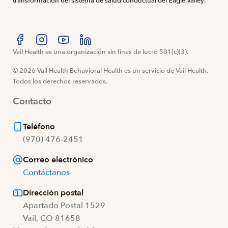
transformación del sistema de salud conductual del Eagle Valley.
Visítanos en Facebook
Vail Health es una organización sin fines de lucro 501(c)(3).
Visítanos en Instagram
Visítanos en YouTube
Visítanos en LinkedIn
© 2026 Vail Health Behavioral Health es un servicio de Vail Health.
Todos los derechos reservados.
Contacto
Teléfono
(970) 476-2451
Correo electrónico
Contáctanos
Dirección postal
Apartado Postal 1529
Vail, CO 81658