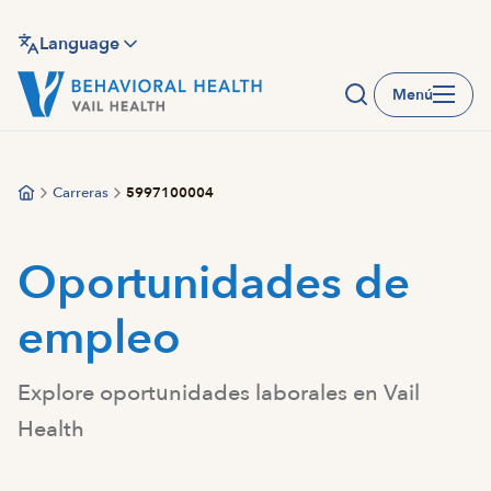
Saltar
al
Language
contenido
Menú
principal
Carreras
5997100004
Oportunidades de
empleo
Explore oportunidades laborales en Vail
Health