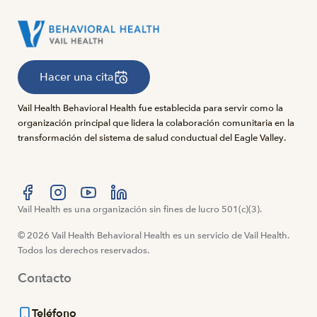
Hacer una cita
Vail Health Behavioral Health fue establecida para servir como la
organización principal que lidera la colaboración comunitaria en la
transformación del sistema de salud conductual del Eagle Valley.
Visítanos en Facebook
Vail Health es una organización sin fines de lucro 501(c)(3).
Visítanos en Instagram
Visítanos en YouTube
Visítanos en LinkedIn
© 2026 Vail Health Behavioral Health es un servicio de Vail Health.
Todos los derechos reservados.
Contacto
Teléfono