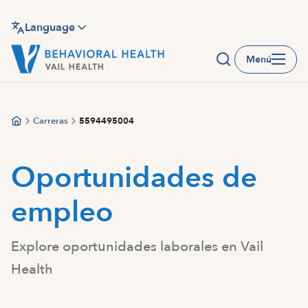
Saltar
al
Language
contenido
Menú
principal
Carreras
5594495004
Oportunidades de
empleo
Explore oportunidades laborales en Vail
Health