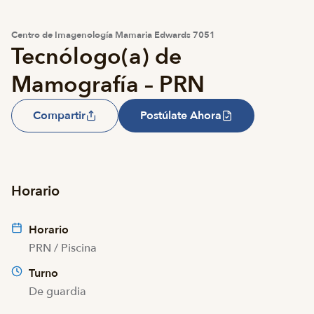
Centro de Imagenología Mamaria Edwards 7051
Tecnólogo(a) de
Mamografía – PRN
Compartir
Postúlate Ahora
Horario
Horario
PRN / Piscina
Turno
De guardia