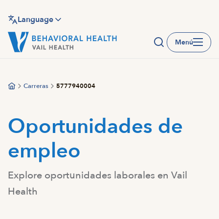
Saltar
al
Language
contenido
Menú
principal
Carreras
5777940004
Oportunidades de
empleo
Explore oportunidades laborales en Vail
Health