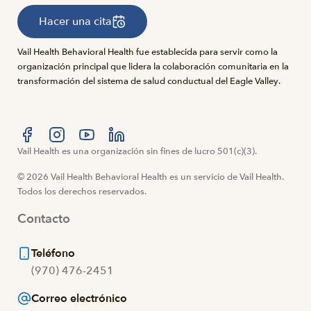
Hacer una cita
Vail Health Behavioral Health fue establecida para servir como la
organización principal que lidera la colaboración comunitaria en la
transformación del sistema de salud conductual del Eagle Valley.
Visítanos en Facebook
Vail Health es una organización sin fines de lucro 501(c)(3).
Visítanos en Instagram
Visítanos en YouTube
Visítanos en LinkedIn
© 2026 Vail Health Behavioral Health es un servicio de Vail Health.
Todos los derechos reservados.
Contacto
Teléfono
(970) 476-2451
Correo electrónico