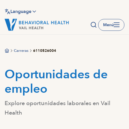
Saltar
al
Language
contenido
Menú
principal
Carreras
6110526004
Oportunidades de
empleo
Explore oportunidades laborales en Vail
Health