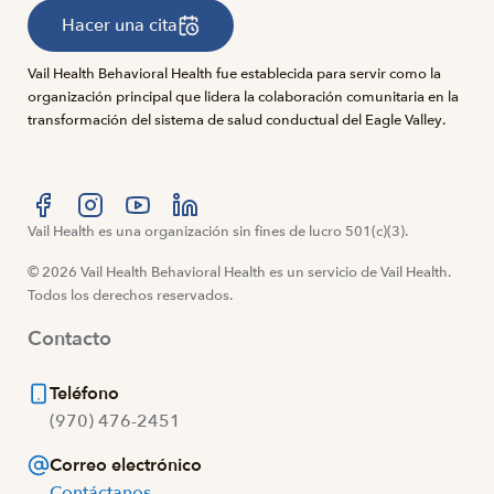
Hacer una cita
Vail Health Behavioral Health fue establecida para servir como la
organización principal que lidera la colaboración comunitaria en la
transformación del sistema de salud conductual del Eagle Valley.
Visítanos en Facebook
Vail Health es una organización sin fines de lucro 501(c)(3).
Visítanos en Instagram
Visítanos en YouTube
Visítanos en LinkedIn
© 2026 Vail Health Behavioral Health es un servicio de Vail Health.
Todos los derechos reservados.
Contacto
Teléfono
(970) 476-2451
Correo electrónico
Contáctanos