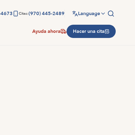
-4673
(970) 445-2489
Language
Citas:
Ayuda ahora
Hacer una cita