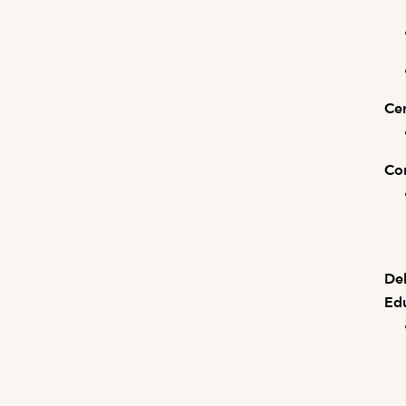
Cer
Co
Deb
Ed