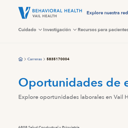
Saltar
al
Explore nuestra red
contenido
principal
Cuidado
Investigación
Recursos para paciente
Carreras
5835170004
Oportunidades de 
Explore oportunidades laborales en Vail 
6808 Salud Conductual y Psiquiatría