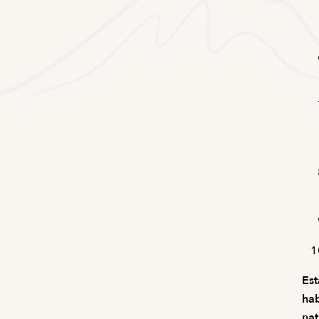
Est
hab
nat