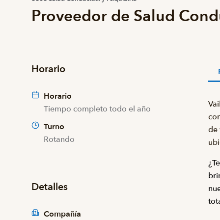
Proveedor de Salud Condu
Horario
Horario
Vai
Tiempo completo todo el año
con
Turno
de 
Rotando
ubi
¿Te
bri
Detalles
nue
tot
Compañía