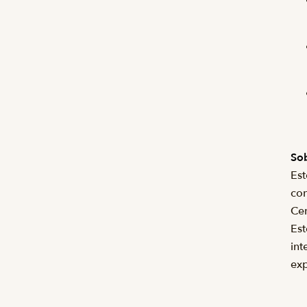
Sob
Est
con
Cen
Est
int
exp