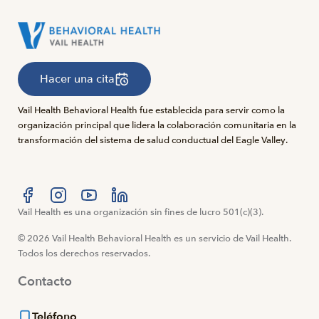
Hacer una cita
Vail Health Behavioral Health fue establecida para servir como la
organización principal que lidera la colaboración comunitaria en la
transformación del sistema de salud conductual del Eagle Valley.
Visítanos en Facebook
Vail Health es una organización sin fines de lucro 501(c)(3).
Visítanos en Instagram
Visítanos en YouTube
Visítanos en LinkedIn
© 2026 Vail Health Behavioral Health es un servicio de Vail Health.
Todos los derechos reservados.
Contacto
Teléfono