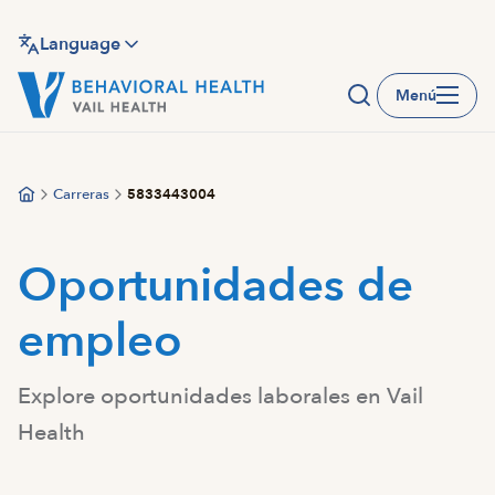
Saltar
al
Language
contenido
Menú
principal
Carreras
5833443004
Oportunidades de
empleo
Explore oportunidades laborales en Vail
Health