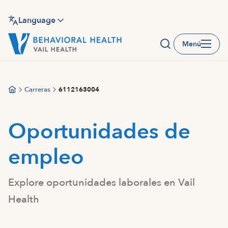
Saltar
al
Language
contenido
Menú
principal
Carreras
6112163004
Oportunidades de
empleo
Explore oportunidades laborales en Vail
Health