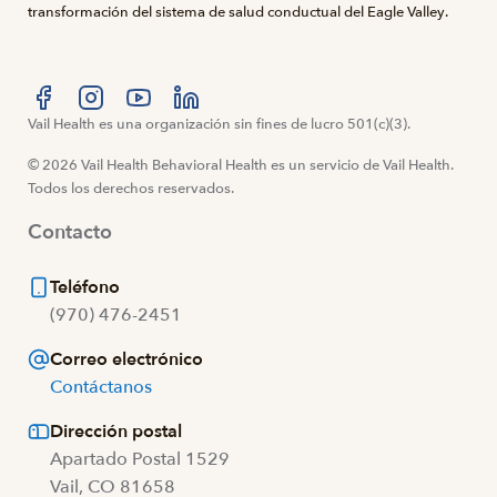
transformación del sistema de salud conductual del Eagle Valley.
Visítanos en Facebook
Vail Health es una organización sin fines de lucro 501(c)(3).
Visítanos en Instagram
Visítanos en YouTube
Visítanos en LinkedIn
© 2026 Vail Health Behavioral Health es un servicio de Vail Health.
Todos los derechos reservados.
Contacto
Teléfono
(970) 476-2451
Correo electrónico
Contáctanos
Dirección postal
Apartado Postal 1529
Vail, CO 81658