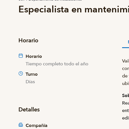
Especialista en mantenim
Horario
Horario
Vai
Tiempo completo todo el año
con
Turno
de 
Días
ubi
Sob
Rea
Detalles
ent
edi
Compañía