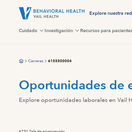
Saltar
al
Explore nuestra red
contenido
principal
Cuidado
Investigación
Recursos para paciente
Carreras
6103300004
Oportunidades de 
Explore oportunidades laborales en Vail 
6231 Sala de emergencias