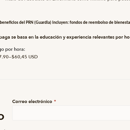
 beneficios del PRN (Guardia) incluyen: fondos de reembolso de bienestar
N
paga se basa en la educación y experiencia relevantes por ho
o por hora:
7.90
—
$60,45 USD
Correo electrónico
*
o