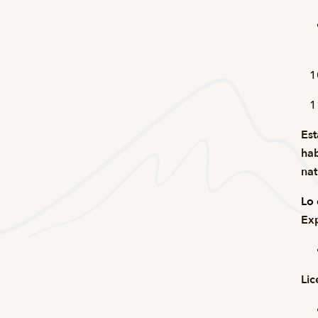
Est
hab
nat
Lo 
Exp
Lic