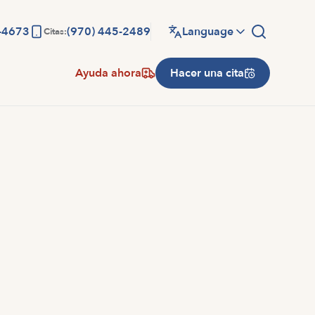
-4673
(970) 445-2489
Language
Citas:
Ayuda ahora
Hacer una cita