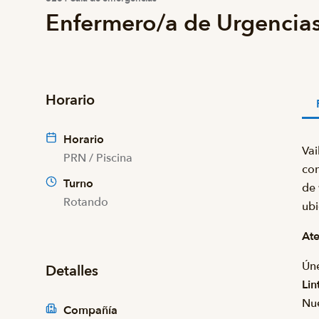
Enfermero/a de Urgencia
Horario
Horario
Vai
PRN / Piscina
con
Turno
de 
Rotando
ubi
Ate
Úne
Detalles
Lin
Nu
Compañía