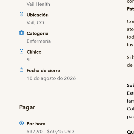
con
Vail Health
Pat
Ubicación
Com
Vail, CO
ate
Categoría
to
Enfermería
tus
Clínico
Si 
Sí
de 
Fecha de cierre
10 de agosto de 2026
Sob
Est
fam
Pagar
Col
pac
Por hora
$37,90 – $60,45 USD
Qu