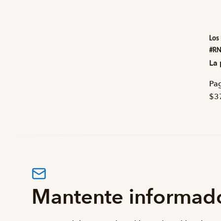
Los
#R
La 
Pag
$3
Mantente informad