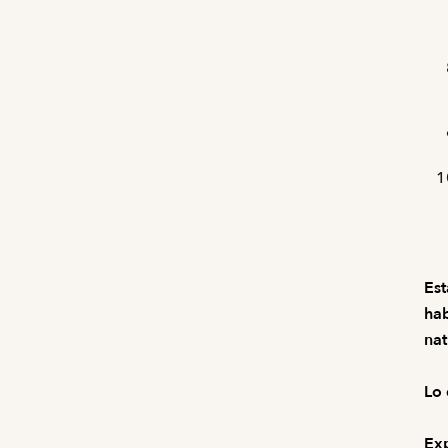
Est
hab
nat
Lo 
Exp