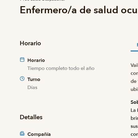
Enfermero/a de salud ocu
Horario
Horario
Vai
Tiempo completo todo el año
con
Turno
de 
Días
ubi
Sob
La 
Detalles
bri
sus
Compañía
con