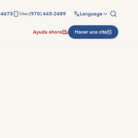
-4673
(970) 445-2489
Language
Citas:
Ayuda ahora
Hacer una cita