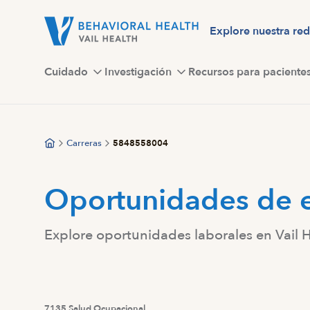
Saltar
al
Explore nuestra red
contenido
principal
Cuidado
Investigación
Recursos para paciente
Carreras
5848558004
Oportunidades de 
Explore oportunidades laborales en Vail 
7135 Salud Ocupacional