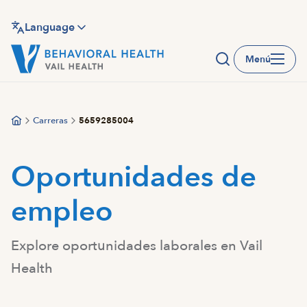
Saltar
al
Language
contenido
Menú
principal
Carreras
5659285004
Oportunidades de
empleo
Explore oportunidades laborales en Vail
Health