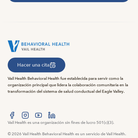
Hacer una cita
Vail Health Behavioral Health fue establecida para servir como la
organización principal que lidera la colaboración comunitaria en la
transformación del sistema de salud conductual del Eagle Valley.
Visítanos en Facebook
Vail Health es una organización sin fines de lucro 501(c)(3).
Visítanos en Instagram
Visítanos en YouTube
Visítanos en LinkedIn
© 2026 Vail Health Behavioral Health es un servicio de Vail Health.