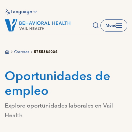
Saltar
al
Language
contenido
Menú
principal
Carreras
5755382004
Oportunidades de
empleo
Explore oportunidades laborales en Vail
Health