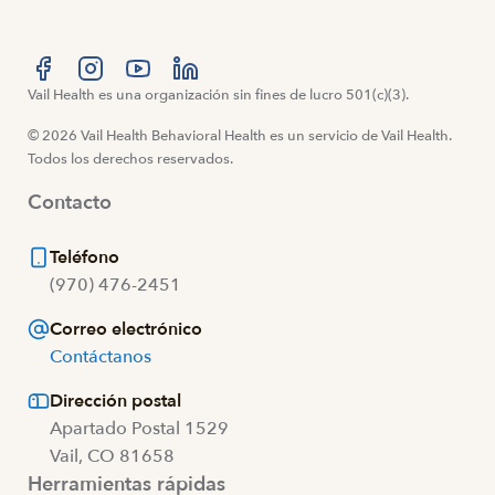
Visítanos en Facebook
Vail Health es una organización sin fines de lucro 501(c)(3).
Visítanos en Instagram
Visítanos en YouTube
Visítanos en LinkedIn
© 2026 Vail Health Behavioral Health es un servicio de Vail Health.
Todos los derechos reservados.
Contacto
Teléfono
(970) 476-2451
Correo electrónico
Contáctanos
Dirección postal
Apartado Postal 1529
Vail, CO 81658
Herramientas rápidas