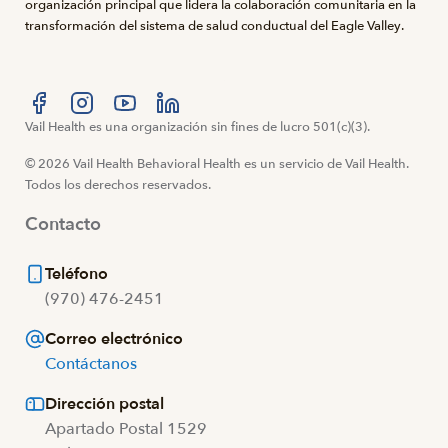
organización principal que lidera la colaboración comunitaria en la
transformación del sistema de salud conductual del Eagle Valley.
Visítanos en Facebook
Vail Health es una organización sin fines de lucro 501(c)(3).
Visítanos en Instagram
Visítanos en YouTube
Visítanos en LinkedIn
© 2026 Vail Health Behavioral Health es un servicio de Vail Health.
Todos los derechos reservados.
Contacto
Teléfono
(970) 476-2451
Correo electrónico
Contáctanos
Dirección postal
Apartado Postal 1529