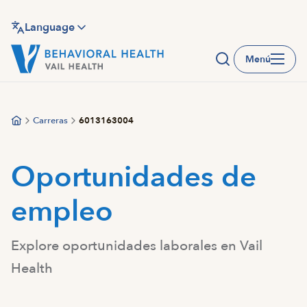
Saltar
al
Language
contenido
Menú
principal
Carreras
6013163004
Oportunidades de
empleo
Explore oportunidades laborales en Vail
Health