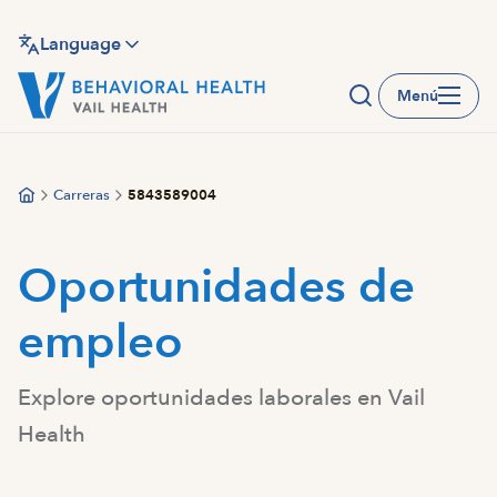
Saltar
al
Language
contenido
Menú
principal
Carreras
5843589004
Oportunidades de
empleo
Explore oportunidades laborales en Vail
Health