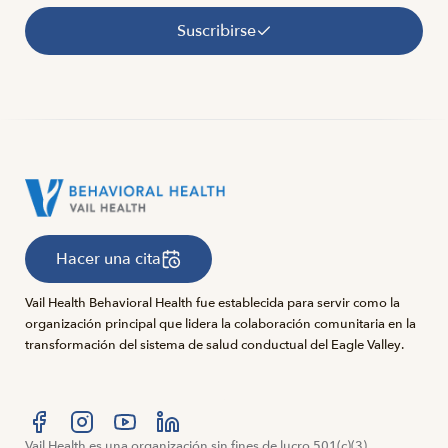
Suscribirse
Hacer una cita
Vail Health Behavioral Health fue establecida para servir como la
organización principal que lidera la colaboración comunitaria en la
transformación del sistema de salud conductual del Eagle Valley.
Visítanos en Facebook
Vail Health es una organización sin fines de lucro 501(c)(3).
Visítanos en Instagram
Visítanos en YouTube
Visítanos en LinkedIn