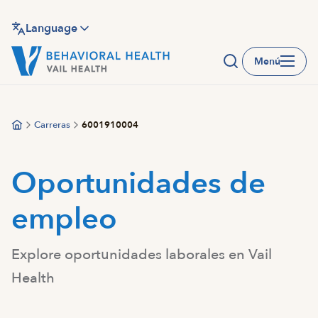
Saltar
al
Language
contenido
Menú
principal
Carreras
6001910004
Oportunidades de
empleo
Explore oportunidades laborales en Vail
Health