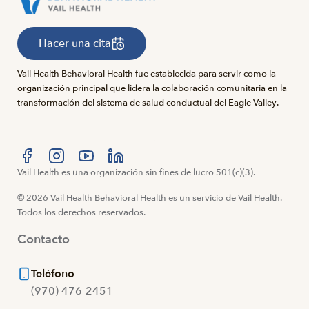
Hacer una cita
Vail Health Behavioral Health fue establecida para servir como la
organización principal que lidera la colaboración comunitaria en la
transformación del sistema de salud conductual del Eagle Valley.
Visítanos en Facebook
Vail Health es una organización sin fines de lucro 501(c)(3).
Visítanos en Instagram
Visítanos en YouTube
Visítanos en LinkedIn
© 2026 Vail Health Behavioral Health es un servicio de Vail Health.
Todos los derechos reservados.
Contacto
Teléfono
(970) 476-2451