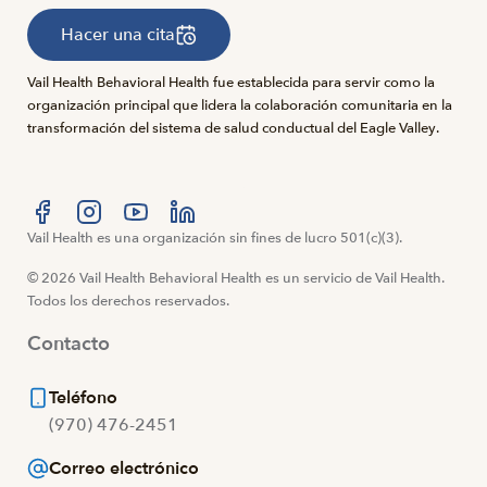
Hacer una cita
Vail Health Behavioral Health fue establecida para servir como la
organización principal que lidera la colaboración comunitaria en la
transformación del sistema de salud conductual del Eagle Valley.
Visítanos en Facebook
Vail Health es una organización sin fines de lucro 501(c)(3).
Visítanos en Instagram
Visítanos en YouTube
Visítanos en LinkedIn
© 2026 Vail Health Behavioral Health es un servicio de Vail Health.
Todos los derechos reservados.
Contacto
Teléfono
(970) 476-2451
Correo electrónico