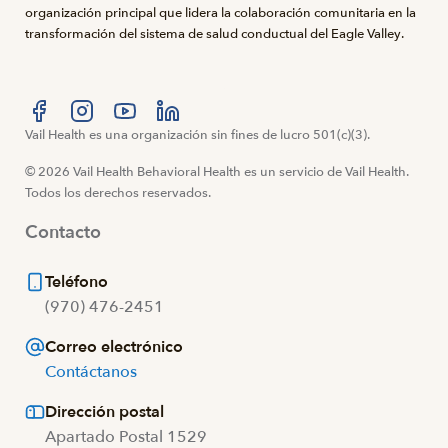
organización principal que lidera la colaboración comunitaria en la
transformación del sistema de salud conductual del Eagle Valley.
Visítanos en Facebook
Vail Health es una organización sin fines de lucro 501(c)(3).
Visítanos en Instagram
Visítanos en YouTube
Visítanos en LinkedIn
© 2026 Vail Health Behavioral Health es un servicio de Vail Health.
Todos los derechos reservados.
Contacto
Teléfono
(970) 476-2451
Correo electrónico
Contáctanos
Dirección postal
Apartado Postal 1529