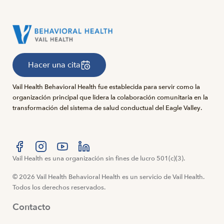
Hacer una cita
Vail Health Behavioral Health fue establecida para servir como la
organización principal que lidera la colaboración comunitaria en la
transformación del sistema de salud conductual del Eagle Valley.
Visítanos en Facebook
Vail Health es una organización sin fines de lucro 501(c)(3).
Visítanos en Instagram
Visítanos en YouTube
Visítanos en LinkedIn
© 2026 Vail Health Behavioral Health es un servicio de Vail Health.
Todos los derechos reservados.
Contacto